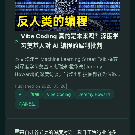
Vibe Coding 真的是未来吗？深度学
>
习奠基人对 AI 编程的犀利批判
本文整理自 Machine Learning Street Talk 播客
对深度学习奠基人杰瑞米·霍华德(Jeremy
Howard)的深度访谈。当整个科技圈都在为 Vibe
Coding 欢呼时，这位 Kaggle 天才却发出了截然
Published on 2026-03-28
|
不同的声音——他直言这种方式"让他感到恶心，
AI
编程
Vibe Coding
Jeremy Howard
甚至是反人类的"。这不是对 AI 技术的反对，而
是对人类认知未来的深切担忧。 序章：被狂热掩
心智模型
盖的真相 …