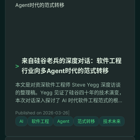
来自硅谷老兵的深度对话：软件工程
>
行业向多Agent时代的范式转移
本文是对资深软件工程师 Steve Yegg 深度访谈
的整理稿。Yegg 见证了硅谷四十年的技术演变，
本次对话深入探讨了 AI 时代软件工程范式的根本
性转变、面临的挑战，以及技术人员的未来出
Published on 2026-03-26
|
路。 开场：科技圈笼罩的焦虑 在过去的几个月
AI
软件工程
Agent
范式转移
技术未来
里，整个科技圈甚至整个世界都被同一种焦虑所
笼罩——人工智能到底会不会抢走我们的饭碗？
这种焦虑对软件工程师的冲击尤为剧烈。曾经被