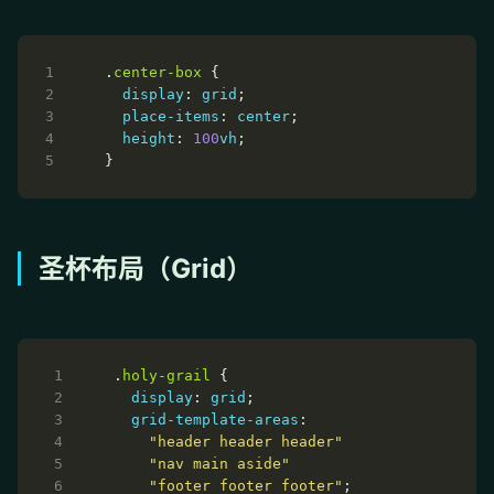
.
center-box
display
: 
grid
place-items
: 
center
height
: 
100
vh
圣杯布局（Grid）
.
holy-grail
display
: 
grid
grid-template-areas
"header header header"
"nav main aside"
"footer footer footer"