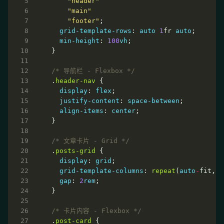
"header"
"main"
"footer"
grid-template-rows
: 
auto
1
fr 
auto
min-height
: 
100
vh
/* 导航栏 - Flexbox */
.
header-nav
display
: 
flex
justify-content
: 
space-between
align-items
: 
center
/* 文章卡片 - Grid */
.
posts-grid
display
: 
grid
grid-template-columns
: 
repeat
(
auto
-
fit, 
m
gap
: 
2
rem
/* 卡片内容 - Flexbox */
.
post-card