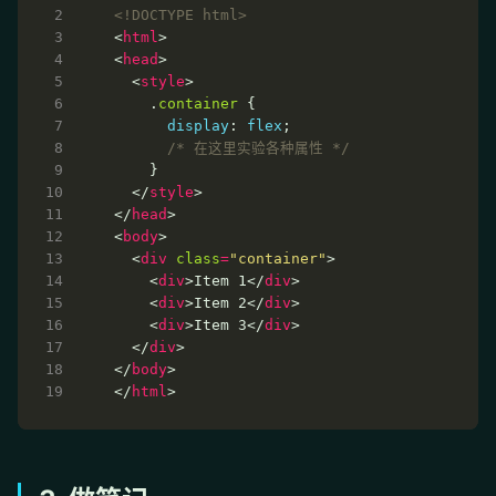
<!DOCTYPE html>
<
html
<
head
  <
style
    .
container
display
: 
flex
/* 在这里实验各种属性 */
  </
style
</
head
<
body
  <
div
class
=
"container"
    <
div
>Item 1</
div
    <
div
>Item 2</
div
    <
div
>Item 3</
div
  </
div
</
body
</
html