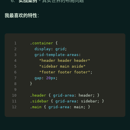
实战案例
- 真实世界的布局问题
我最喜欢的特性
：
.
container
display
: 
grid
grid-template-areas
"header header header"
"sidebar main aside"
"footer footer footer"
gap
: 
20
px
.
header
 { 
grid-area
.
sidebar
 { 
grid-area
.
main
 { 
grid-area