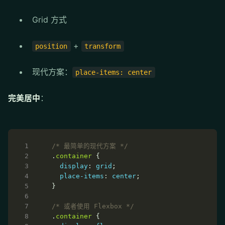
Grid 方式
+
position
transform
现代方案：
place-items: center
完美居中
：
/* 最简单的现代方案 */
.
container
display
: 
grid
place-items
: 
center
/* 或者使用 Flexbox */
.
container