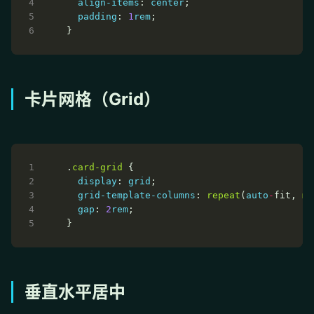
align-items
: 
center
padding
: 
1
rem
卡片网格（Grid）
.
card-grid
display
: 
grid
grid-template-columns
: 
repeat
(
auto
-
fit, 
mi
gap
: 
2
rem
垂直水平居中