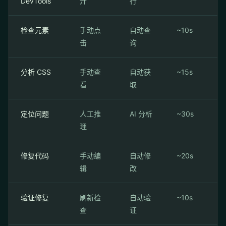
DevTools
开
行
检查元素
手动点
自动查
~10s
击
询
分析 CSS
手动查
自动获
~15s
看
取
定位问题
人工推
AI 分析
~30s
理
修复代码
手动编
自动修
~20s
辑
改
验证修复
刷新检
自动验
~10s
查
证