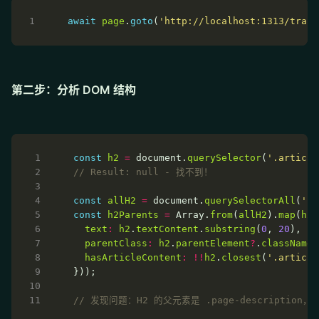
await
page
.
goto
(
'http://localhost:1313/trans
第二步：分析 DOM 结构
const
h2
=
 document.
querySelector
(
'.article
const
allH2
=
 document.
querySelectorAll
(
'h2
const
h2Parents
=
 Array.
from
(
allH2
).
map
(
h2
text
:
h2
.
textContent
.
substring
(
0
, 
20
parentClass
:
h2
.
parentElement
?
.
className
hasArticleContent
:
!!
h2
.
closest
(
'.article