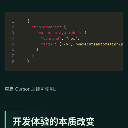
"mcpServers"
"cursor-playwright"
"command"
: 
"npx"
"args"
: [
"-y"
, 
"@executeautomation/pla
重启 Cursor 后即可使用。
开发体验的本质改变