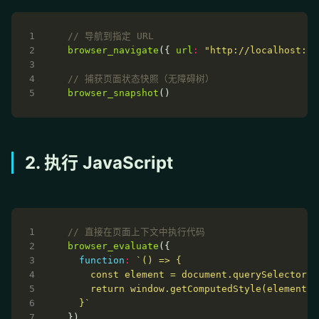
browser_navigate
({ 
url
:
"http://localhost:13
browser_snapshot
2. 执行 JavaScript
browser_evaluate
function
:
  }`