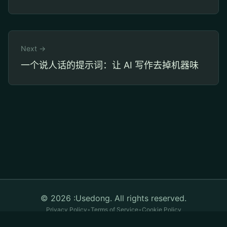
Next →
一个说人话的提示词：让 AI 写作去掉机器味
© 2026 :Usedong. All rights reserved.
Privacy Policy
•
Terms of Service
•
Cookie Policy