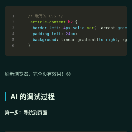
/* 我写的 CSS */
.
article-content
h2
border-left
: 
4
px
solid
var
(
--
accent
-
green
padding-left
: 
24
px
background
: linear-gradient(
to
right
, rgba
刷新浏览器，完全没有效果！😡
AI 的调试过程
第一步：导航到页面