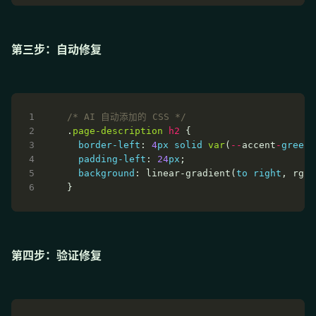
第三步：自动修复
/* AI 自动添加的 CSS */
.
page-description
h2
border-left
: 
4
px
solid
var
(
--
accent
-
green
padding-left
: 
24
px
background
: linear-gradient(
to
right
, rgba
第四步：验证修复