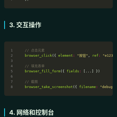
3. 交互操作
browser_click
({ 
element
:
"按钮"
, 
ref
:
"e123"
browser_fill_form
({ 
fields
:
browser_take_screenshot
({ 
filename
:
"debug.p
4. 网络和控制台