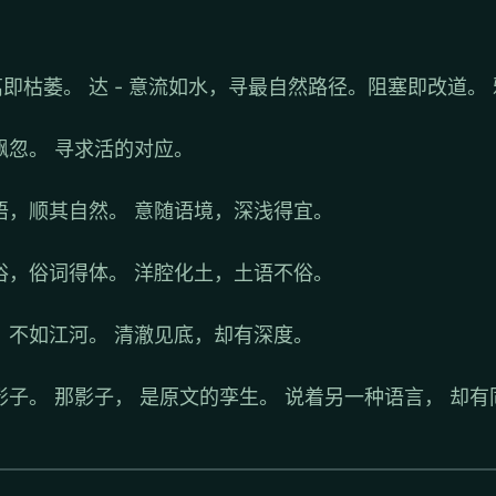
离即枯萎。 达 - 意流如水，寻最自然路径。阻塞即改道。
飘忽。 寻求活的对应。
语，顺其自然。 意随语境，深浅得宜。
俗，俗词得体。 洋腔化土，土语不俗。
，不如江河。 清澈见底，却有深度。
影子。 那影子， 是原文的孪生。 说着另一种语言， 却