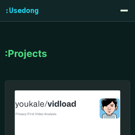
:Usedong
:Projects