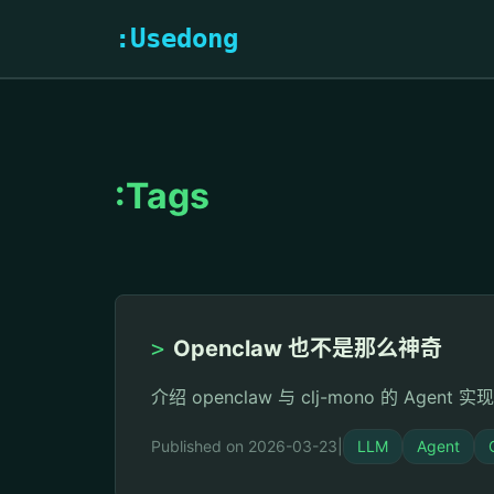
:Usedong
:Tags
>
Openclaw 也不是那么神奇
介绍 openclaw 与 clj-mono 的 Age
Published on 2026-03-23
|
LLM
Agent