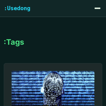
:Usedong
:Tags