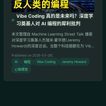
Vibe Coding 真的是未来吗？深度学
>
习奠基人对 AI 编程的犀利批判
本文整理自 Machine Learning Street Talk 播客
对深度学习奠基人杰瑞米·霍华德(Jeremy
Howard)的深度访谈。当整个科技圈都在为 Vibe
Coding 欢呼时，这位 Kaggle 天才却发出了截然
Published on 2026-03-28
|
不同的声音——他直言这种方式"让他感到恶心，
AI
编程
Vibe Coding
Jeremy Howard
甚至是反人类的"。这不是对 AI 技术的反对，而
是对人类认知未来的深切担忧。 序章：被狂热掩
心智模型
盖的真相 …