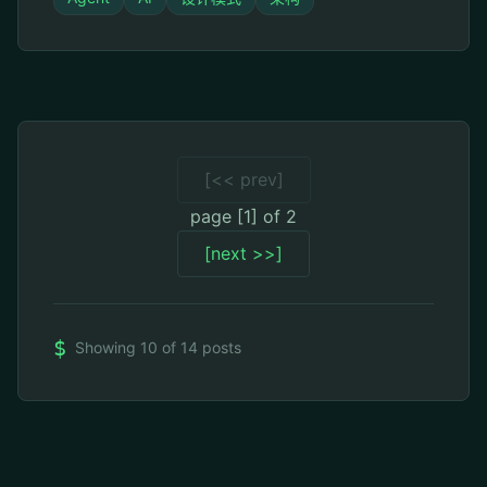
[<< prev]
page [1] of 2
[next >>]
$
Showing 10 of 14 posts