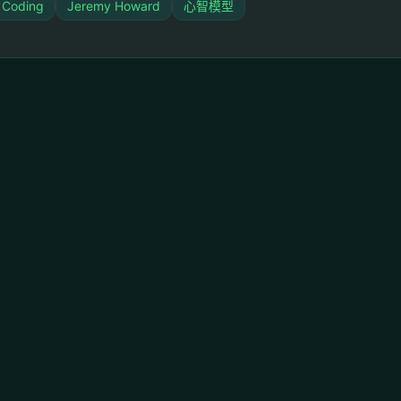
 Coding
Jeremy Howard
心智模型