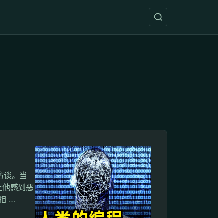
深度访谈。当
"让他感到恶
相 …