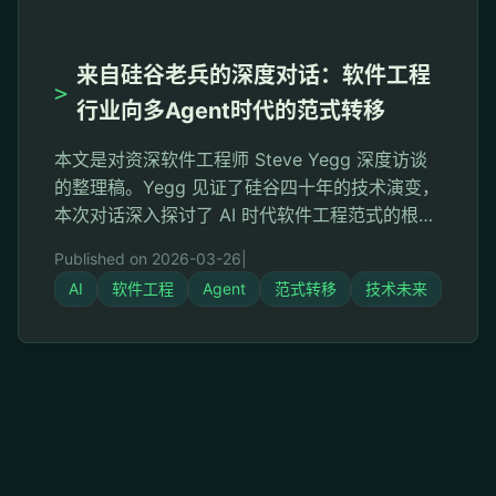
来自硅谷老兵的深度对话：软件工程
>
行业向多Agent时代的范式转移
本文是对资深软件工程师 Steve Yegg 深度访谈
的整理稿。Yegg 见证了硅谷四十年的技术演变，
本次对话深入探讨了 AI 时代软件工程范式的根本
性转变、面临的挑战，以及技术人员的未来出
Published on 2026-03-26
|
路。 开场：科技圈笼罩的焦虑 在过去的几个月
AI
软件工程
Agent
范式转移
技术未来
里，整个科技圈甚至整个世界都被同一种焦虑所
笼罩——人工智能到底会不会抢走我们的饭碗？
这种焦虑对软件工程师的冲击尤为剧烈。曾经被
誉为"时代的建造者 …