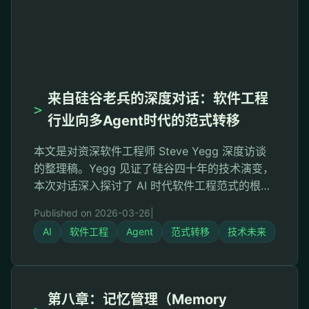
来自硅谷老兵的深度对话：软件工程
>
行业向多Agent时代的范式转移
本文是对资深软件工程师 Steve Yegg 深度访谈
的整理稿。Yegg 见证了硅谷四十年的技术演变，
本次对话深入探讨了 AI 时代软件工程范式的根本
性转变、面临的挑战，以及技术人员的未来出
Published on 2026-03-26
|
路。 开场：科技圈笼罩的焦虑 在过去的几个月
AI
软件工程
Agent
范式转移
技术未来
里，整个科技圈甚至整个世界都被同一种焦虑所
笼罩——人工智能到底会不会抢走我们的饭碗？
这种焦虑对软件工程师的冲击尤为剧烈。曾经被
誉为"时代的建造者 …
第八章：记忆管理（Memory