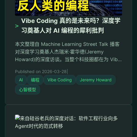
Vibe Coding 真的是未来吗？深度学
>
习奠基人对 AI 编程的犀利批判
本文整理自 Machine Learning Street Talk 播客
对深度学习奠基人杰瑞米·霍华德(Jeremy
Howard)的深度访谈。当整个科技圈都在为 Vibe
Coding 欢呼时，这位 Kaggle 天才却发出了截然
Published on 2026-03-28
|
不同的声音——他直言这种方式"让他感到恶心，
AI
编程
Vibe Coding
Jeremy Howard
甚至是反人类的"。这不是对 AI 技术的反对，而
是对人类认知未来的深切担忧。 序章：被狂热掩
心智模型
盖的真相 …