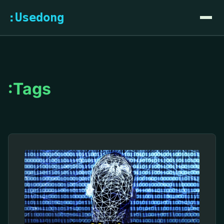
:Usedong
:Tags