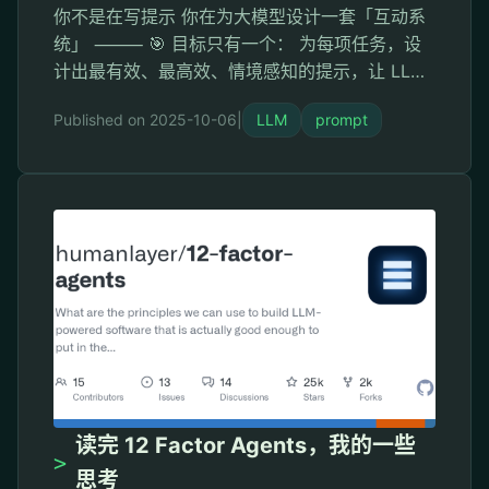
你不是在写提示 你在为大模型设计一套「互动系
统」 ⸻ 🎯 目标只有一个： 为每项任务，设
计出最有效、最高效、情境感知的提示，让 LLM
产出非专业用户都能满意的结果。 ⸻ 🧠 设计
Published on 2025-10-06
|
LLM
prompt
提示的 6 项原则： 1️⃣ 定义成果目标 → “最终产
出是什么？”必须具体、无歧义 2️⃣ 理解场景语境
→ 你不是在 prompt 写作，你是在“翻译专业任
务”给 LLM 理解 3️⃣ 选择正确格式 → 叙述体 / …
读完 12 Factor Agents，我的一些
>
思考