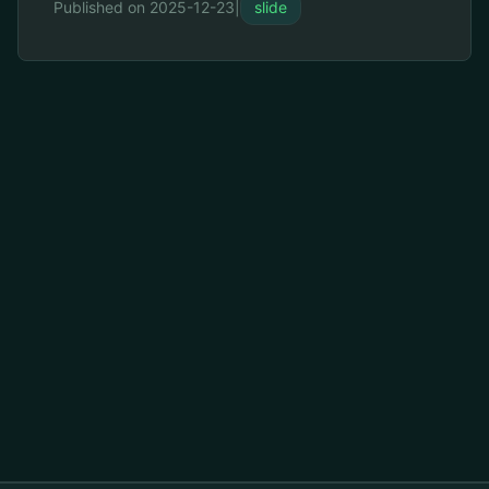
Published on 2025-12-23
|
slide
渲染最终幻灯片之前微调提示词或调整文本。