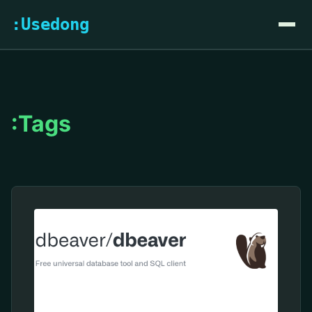
:Usedong
:Tags