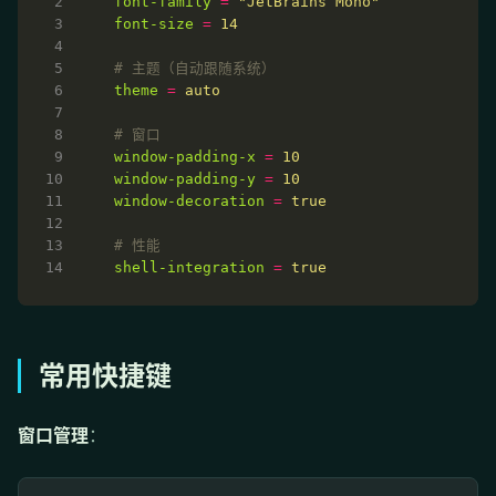
font-family
=
"JetBrains Mono"
font-size
=
14
# 主题（自动跟随系统）
theme
=
auto
# 窗口
window-padding-x
=
10
window-padding-y
=
10
window-decoration
=
true
# 性能
shell-integration
=
true
常用快捷键
窗口管理
：