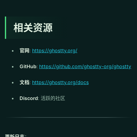
相关资源
官网
:
https://ghostty.org/
GitHub
:
https://github.com/ghostty-org/ghostty
文档
:
https://ghostty.org/docs
Discord
: 活跃的社区
更新日志
：