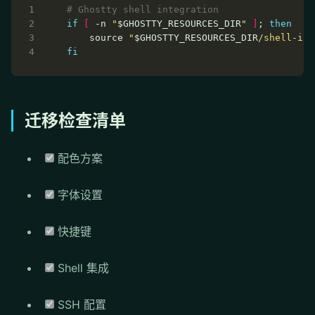
# Ghostty shell integration
if
[
 -n 
"
$GHOSTTY_RESOURCES_DIR
"
]
; 
then
    source 
"
$GHOSTTY_RESOURCES_DIR
/shell-int
fi
迁移检查清单
配色方案
字体设置
快捷键
Shell 集成
SSH 配置