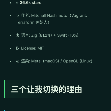
⭐
36.6k stars
🚀 作者: Mitchell Hashimoto（Vagrant、
Terraform 创始人）
🦎 语言: Zig (81.2%) + Swift (10%)
📝 License: MIT
🎨 渲染: Metal (macOS) / OpenGL (Linux)
三个让我切换的理由