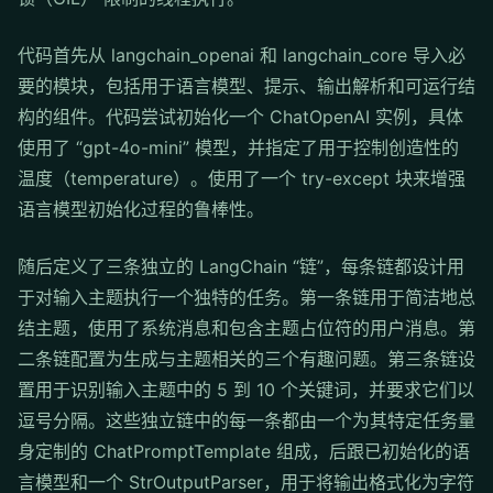
代码首先从 langchain_openai 和 langchain_core 导入必
要的模块，包括用于语言模型、提示、输出解析和可运行结
构的组件。代码尝试初始化一个 ChatOpenAI 实例，具体
使用了 “gpt-4o-mini” 模型，并指定了用于控制创造性的
温度（temperature）。使用了一个 try-except 块来增强
语言模型初始化过程的鲁棒性。
随后定义了三条独立的 LangChain “链”，每条链都设计用
于对输入主题执行一个独特的任务。第一条链用于简洁地总
结主题，使用了系统消息和包含主题占位符的用户消息。第
二条链配置为生成与主题相关的三个有趣问题。第三条链设
置用于识别输入主题中的 5 到 10 个关键词，并要求它们以
逗号分隔。这些独立链中的每一条都由一个为其特定任务量
身定制的 ChatPromptTemplate 组成，后跟已初始化的语
言模型和一个 StrOutputParser，用于将输出格式化为字符