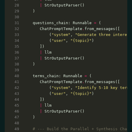
|
questions_chain: Runnable 
=
   ChatPromptTemplate
.
       (
"system"
, 
"Generate three interest
       (
"user"
, 
"
{topic}
"
|
|
terms_chain: Runnable 
=
   ChatPromptTemplate
.
       (
"system"
, 
"Identify 5-10 key terms
       (
"user"
, 
"
{topic}
"
|
|
# --- Build the Parallel + Synthesis Chain