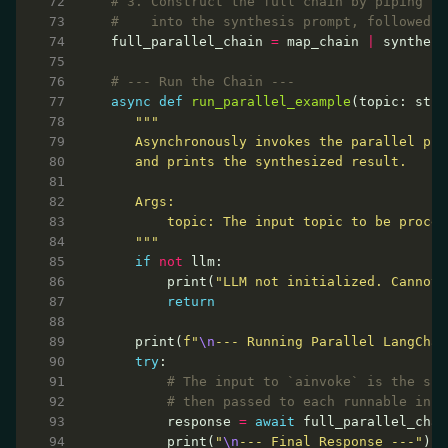
# 3. Construct the full chain by piping th
#    into the synthesis prompt, followed b
full_parallel_chain 
=
 map_chain 
|
 synthesi
# --- Run the Chain ---
async
def
run_parallel_example
(topic: str)
   """
if
not
       print(
"LLM not initialized. Cannot 
return
   print(
f
"
\n
--- Running Parallel LangChai
try
# The input to `ainvoke` is the sin
# then passed to each runnable in t
       response 
=
await
 full_parallel_chai
       print(
"
\n
--- Final Response ---"