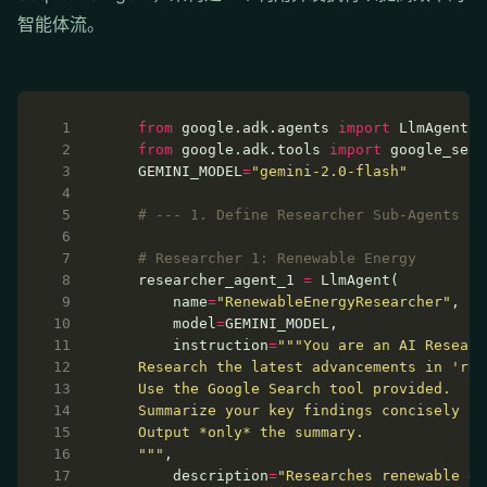
智能体流。
from
 google.adk.agents 
import
from
 google.adk.tools 
import
  GEMINI_MODEL
=
"gemini-2.0-flash"
# --- 1. Define Researcher Sub-Agents (t
# Researcher 1: Renewable Energy
  researcher_agent_1 
=
      name
=
"RenewableEnergyResearcher"
      model
=
      instruction
=
  """
      description
=
"Researches renewable en