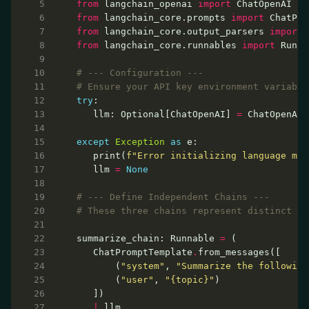
from
 langchain_openai 
import
from
 langchain_core.prompts 
import
from
 langchain_core.output_parsers 
import
from
 langchain_core.runnables 
import
# --- Configuration ---
# Ensure your API key environment variable
try
   llm: Optional[ChatOpenAI] 
=
 ChatOpenAI(
except
Exception
as
   print(
f
"Error initializing language mod
   llm 
=
None
# --- Define Independent Chains ---
# These three chains represent distinct ta
summarize_chain: Runnable 
=
   ChatPromptTemplate
.
       (
"system"
, 
"Summarize the following
       (
"user"
, 
"
{topic}
"
|