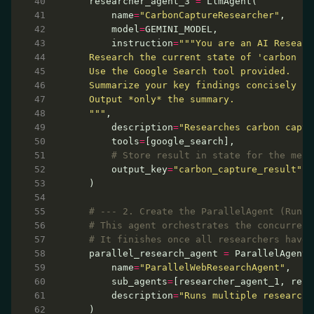
  researcher_agent_3 
=
      name
=
"CarbonCaptureResearcher"
      model
=
      instruction
=
  """
      description
=
"Researches carbon captu
      tools
=
# Store result in state for the merg
      output_key
=
"carbon_capture_result"
# --- 2. Create the ParallelAgent (Runs 
# This agent orchestrates the concurrent
# It finishes once all researchers have 
  parallel_research_agent 
=
      name
=
"ParallelWebResearchAgent"
      sub_agents
=
      description
=
"Runs multiple research 