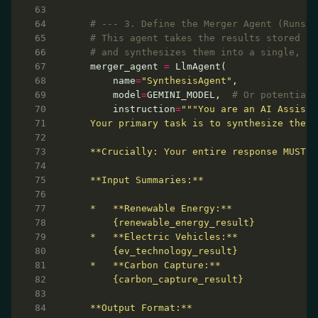
# --- 3. Define the Merger Agent (Runs *
# This agent takes the results stored in
# and synthesizes them into a single, st
  merger_agent 
=
      name
=
"SynthesisAgent"
      model
=
GEMINI_MODEL,  
# Or potentiall
      instruction
=
{renewable_energy_result}
{ev_technology_result}
{carbon_capture_result}