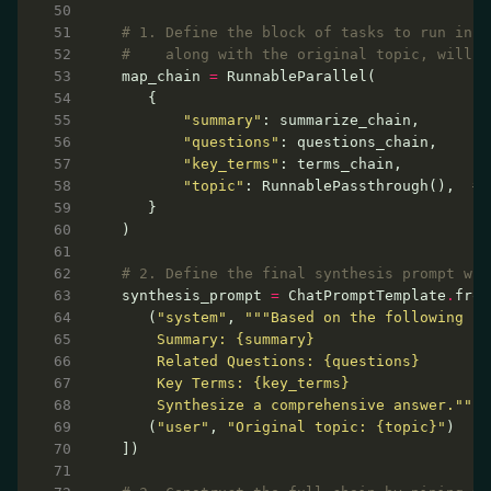
# 1. Define the block of tasks to run in p
#    along with the original topic, will b
map_chain 
=
"summary"
"questions"
"key_terms"
"topic"
: RunnablePassthrough(),  
# 
# 2. Define the final synthesis prompt whi
synthesis_prompt 
=
 ChatPromptTemplate
.
   (
"system"
, 
    Summary: 
{summary}
    Related Questions: 
{questions}
    Key Terms: 
{key_terms}
    Synthesize a comprehensive answer."""
   (
"user"
, 
"Original topic: 
{topic}
"