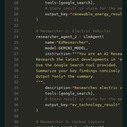
      tools
=
# Store result in state for the merg
      output_key
=
"renewable_energy_result"
# Researcher 2: Electric Vehicles
  researcher_agent_2 
=
      name
=
"EVResearcher"
      model
=
      instruction
=
  """
      description
=
"Researches electric veh
      tools
=
# Store result in state for the merg
      output_key
=
"ev_technology_result"
# Researcher 3: Carbon Capture