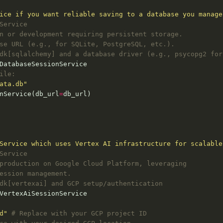
ice if you want reliable saving to a database you manage
Service
n or development requiring persistent storage.
se URL (e.g., for SQLite, PostgreSQL, etc.).
dk[sqlalchemy] and a database driver (e.g., psycopg2 for
ile:
ata.db"
nService(db_url
=
Service which uses Vertex AI infrastructure for scalable
Service
production on Google Cloud Platform, leveraging
ession management.
dk[vertexai] and GCP setup/authentication
d"
# Replace with your GCP project ID