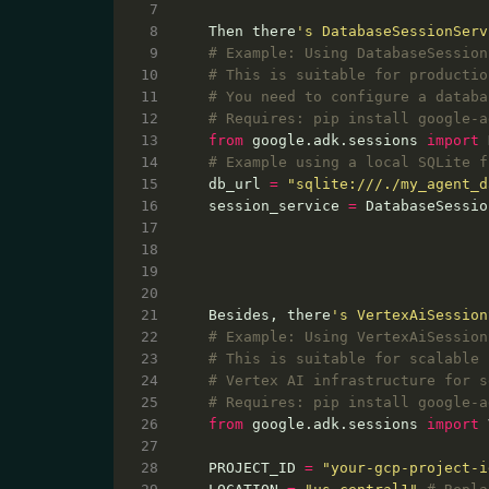
Then there
's DatabaseSessionServ
# Example: Using DatabaseSession
# This is suitable for productio
# You need to configure a databa
# Requires: pip install google-a
from
 google.adk.sessions 
import
# Example using a local SQLite f
db_url 
=
"sqlite:///./my_agent_d
session_service 
=
 DatabaseSessio
Besides, there
's VertexAiSession
# Example: Using VertexAiSession
# This is suitable for scalable 
# Vertex AI infrastructure for s
# Requires: pip install google-a
from
 google.adk.sessions 
import
PROJECT_ID 
=
"your-gcp-project-i