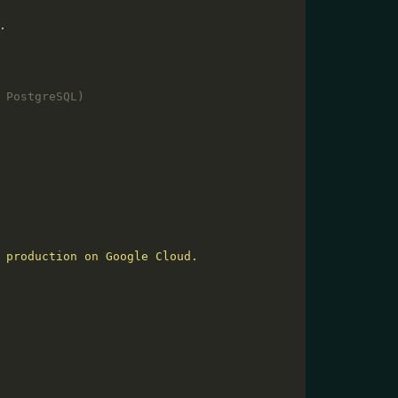
.
 PostgreSQL)
 production on Google Cloud.